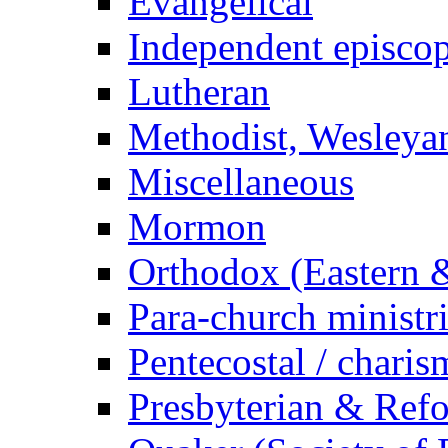
Evangelical
Independent episcop
Lutheran
Methodist, Wesleyan
Miscellaneous
Mormon
Orthodox (Eastern &
Para-church ministr
Pentecostal / charis
Presbyterian & Ref